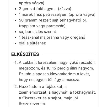
apróra vágva)
2
gerezd
fokhagyma (zúzva)
1
marék
friss petrezselyem (apróra vágva)
50
gramm
reszelt sajt (elhagyható pl.
trappista vagy parmezán)
só, bors ízlés szerint
1
teáskanál
majoránna vagy oregánó
olaj a sütéshez
ELKÉSZÍTÉS
A cukkinit lereszelem nagy lyukú reszelőn,
megsózom, és 10-15 percig állni hagyom.
Ezután alaposan kinyomkodom a levét,
hogy ne legyen túl lágy a massza.
Hozzáadom a tojásokat, a
zsemlemorzsát, a hagymát, a fokhagymát,
a fűszereket és a sajtot, majd jól
összekeverem.