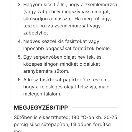
Hagyom kicsit állni, hogy a zsemlemorzsa
(vagy zabpehely megszívhassa magát,
sűrűsödjön a massza). Ha még túl lágy,
teszek hozzá zsemlemorzsát vagy
zabpelyhet
Nedves kézzel kis fasírtokat vagy
laposabb pogácsákat formázok belőle.
Egy serpenyőben olajat hevítek, és
közepes lángon mindkét oldalukat
aranybarnára sütöm.
A kész fasírtokat papírtörlőre teszem,
hogy a felesleges olajat felszívja, majd
melegen tálalom.
MEGJEGYZÉS/TIPP
Sütőben is elkészítheted: 180 °C-on kb. 20-25
percig süsd sütőpapíron, félidőben fordítsd
meg.