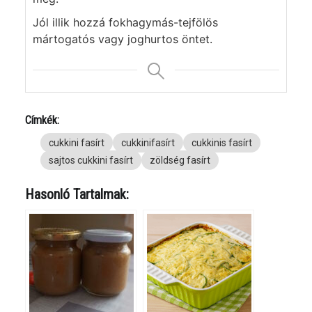
Jól illik hozzá fokhagymás-tejfölös
mártogatós vagy joghurtos öntet.
Címkék:
cukkini fasírt
cukkinifasírt
cukkinis fasírt
sajtos cukkini fasírt
zöldség fasírt
Hasonló Tartalmak: