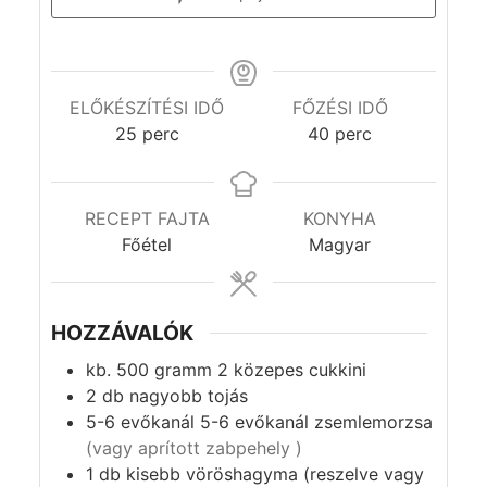
ELŐKÉSZÍTÉSI IDŐ
FŐZÉSI IDŐ
jegyzőkönyv
jegyzőkönyv
25
perc
40
perc
RECEPT FAJTA
KONYHA
Főétel
Magyar
HOZZÁVALÓK
kb. 500
gramm
2 közepes cukkini
2
db
nagyobb tojás
5-6
evőkanál
5-6 evőkanál zsemlemorzsa
(vagy aprított zabpehely )
1
db
kisebb vöröshagyma (reszelve vagy