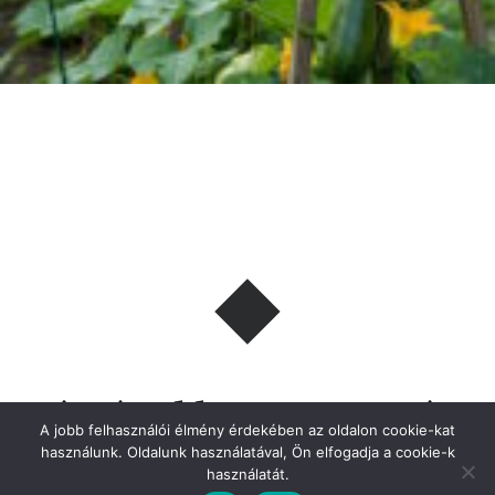
Kúszó cukkini termesztése
A jobb felhasználói élmény érdekében az oldalon cookie-kat
és gondozása
használunk. Oldalunk használatával, Ön elfogadja a cookie-k
használatát.