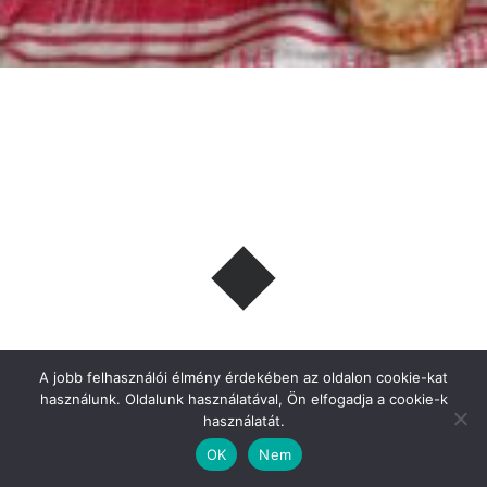
Cukkinis csalamádé
A jobb felhasználói élmény érdekében az oldalon cookie-kat
használunk. Oldalunk használatával, Ön elfogadja a cookie-k
használatát.
OK
Nem
Sárga cukkinivel még színesebbé, és gazdagabbá teheted