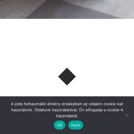
Cukkini dzsem vagy lekvár
A jobb felhasználói élmény érdekében az oldalon cookie-kat
használunk. Oldalunk használatával, Ön elfogadja a cookie-k
használatát.
OK
Nem
Dzsem vagy lekvár alapanyaga is lehet a semleges ízű